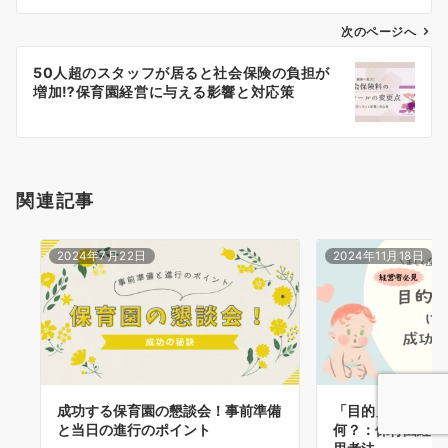
ビ
ゲ
次のページへ
ー
50人超のスタッフが居ると社会保険の負担が
シ
増加⁉保育園経営に与える影響と対応策
ョ
ン
関連記事
2024年7月22日
2024年11月18日
成功する保育園の懇談会！事前準備
「目的」と「目標
と当日の進行のポイント
何？：保育園経営