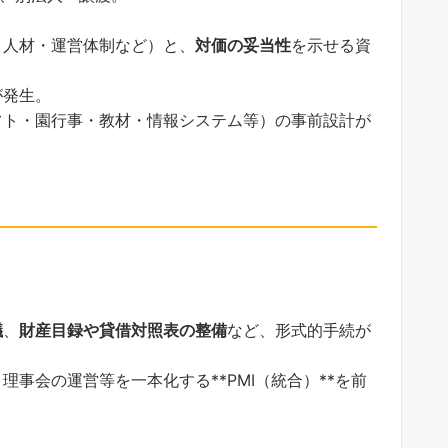
・人材・運営体制など）と、
対価の妥当性
を示せる資
が発生。
フト・園行事・教材・情報システム等）の事前設計が
議
、
財産目録や貸借対照表の整備
など、形式的手続が
事会の運営等を一本化する**PMI（統合）**を前
。