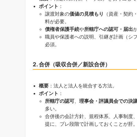
ポイント
：
譲渡対象の
価値の見積もり
（資産・契約
料が必要。
債権者保護手続
や
所轄庁への認可・届出
職員や保護者への説明、引継ぎ計画（シ
必須。
2. 合併（吸収合併／新設合併）
概要
：法人と法人を統合する方法。
ポイント
：
所轄庁の認可
、
理事会・評議員会での決
多い。
合併後の会計方針、規程体系、人事制度、理
提に、プレ段階で計画しておくことが肝