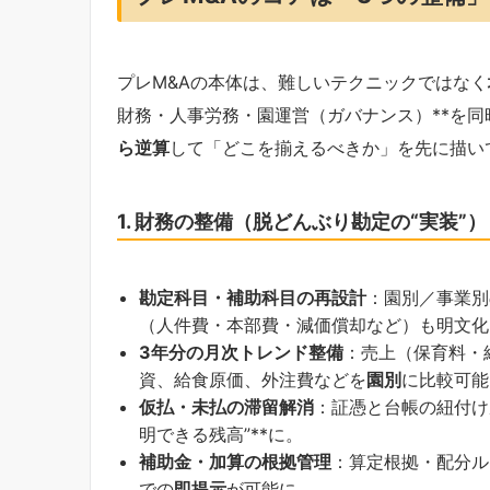
プレM&Aの本体は、難しいテクニックではなく
財務・人事労務・園運営（ガバナンス）**を
ら逆算
して「どこを揃えるべきか」を先に描い
1. 財務の整備（脱どんぶり勘定の“実装”）
勘定科目・補助科目の再設計
：園別／事業別
（人件費・本部費・減価償却など）も明文化
3年分の月次トレンド整備
：売上（保育料・
資、給食原価、外注費などを
園別
に比較可能
仮払・未払の滞留解消
：証憑と台帳の紐付け
明できる残高”**に。
補助金・加算の根拠管理
：算定根拠・配分ル
での
即提示
が可能に。