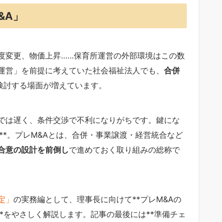
&A」
度変更、物価上昇……保育所運営の外部環境はこの数
運営」を前提に考えていた社会福祉法人でも、
合併
て検討する場面が増えています。
では遅く、条件交渉で不利になりがちです。鍵にな
**。プレM&Aとは、合併・事業譲渡・経営統合など
合意の設計を前倒し
で進めておく取り組みの総称で
定」
の実務編として、理事長に向けて**プレM&Aの
**をやさしく解説します。記事の最後には**準備チェ