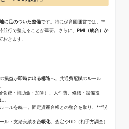
地に足のついた整備
です。特に保育園運営では、**
同時並行で整えることが重要。さらに、
PMI（統合）か
ておきます。
の損益が
即時に出る構造
へ。共通費配賦のルール
。
給食費・補助金・加算）、人件費、修繕・設備投
に。
ルールを統一。固定資産台帳との整合を取り、**“説
ール・支給実績を
台帳化
。査定やDD（相手方調査）